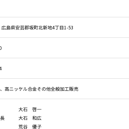
11 広島県安芸郡坂町北新地4丁目1-53
0
4
、高ニッケル合金その他全般加工販売
大石 啓一
長
大石 和広
荒谷 優子