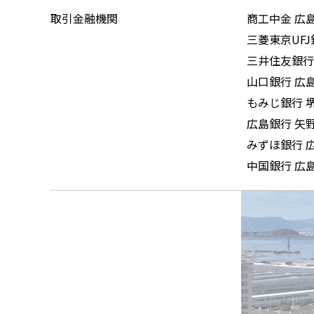
取引金融機関
商工中金 広
三菱東京UFJ
三井住友銀行
山口銀行 広
もみじ銀行 
広島銀行 矢
みずほ銀行 
中国銀行 広