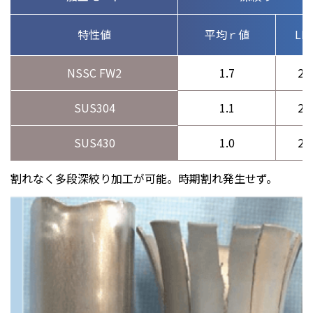
特性値
平均ｒ値
LD
NSSC FW2
1.7
2.3
SUS304
1.1
2.1
SUS430
1.0
2.0
割れなく多段深絞り加工が可能。時期割れ発生せず。