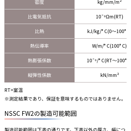
密度
kg/mm/m²
比電気抵抗
10¯⁸Ωm(RT)
比熱
kJ/kg/° C(0～100° C
熱伝導率
W/m/° C(100° C)
熱膨張係数
10¯⁶/° C(RT～100° C
縦弾性係数
kN/mm²
RT=室温
※測定結果であり、保証を意味するものではありません。
NSSC FW2の製造可能範囲
製造可能範囲は下表の通りです。下表以外の厚さ、幅につ