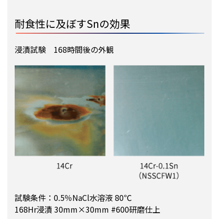
耐食性に及ぼすSnの効果
浸漬試験 168時間後の外観
試験条件：0.5％NaCl水溶液 80℃
168Hr浸漬 30mm×30mm #600研磨仕上