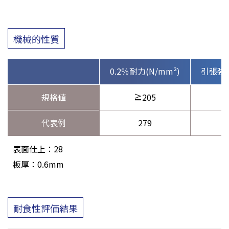
機械的性質
0.2％耐力(N/mm²)
引張強さ
規格値
≧205
≧
代表例
279
表面仕上：28
板厚：0.6mm
耐食性評価結果