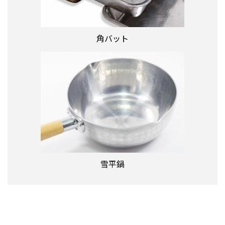
角バット
雪平鍋