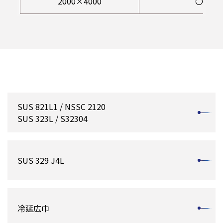
2000×4000
〇
SUS 821L1 / NSSC 2120
SUS 323L / S32304
SUS 329 J4L
冷延広巾